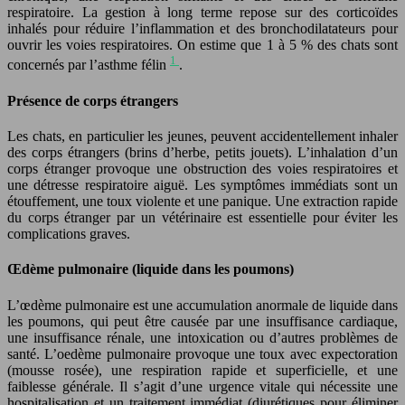
respiratoire. La gestion à long terme repose sur des corticoïdes
inhalés pour réduire l’inflammation et des bronchodilatateurs pour
ouvrir les voies respiratoires. On estime que 1 à 5 % des chats sont
1
concernés par l’asthme félin
.
Présence de corps étrangers
Les chats, en particulier les jeunes, peuvent accidentellement inhaler
des corps étrangers (brins d’herbe, petits jouets). L’inhalation d’un
corps étranger provoque une obstruction des voies respiratoires et
une détresse respiratoire aiguë. Les symptômes immédiats sont un
étouffement, une toux violente et une panique. Une extraction rapide
du corps étranger par un vétérinaire est essentielle pour éviter les
complications graves.
Œdème pulmonaire (liquide dans les poumons)
L’œdème pulmonaire est une accumulation anormale de liquide dans
les poumons, qui peut être causée par une insuffisance cardiaque,
une insuffisance rénale, une intoxication ou d’autres problèmes de
santé. L’oedème pulmonaire provoque une toux avec expectoration
(mousse rosée), une respiration rapide et superficielle, et une
faiblesse générale. Il s’agit d’une urgence vitale qui nécessite une
hospitalisation et un traitement immédiat (diurétiques pour éliminer