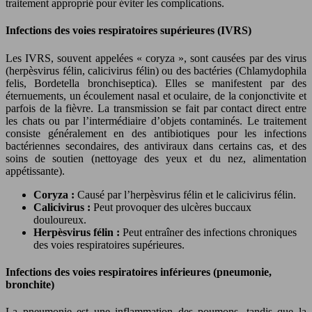
traitement approprié pour éviter les complications.
Infections des voies respiratoires supérieures (IVRS)
Les IVRS, souvent appelées « coryza », sont causées par des virus
(herpèsvirus félin, calicivirus félin) ou des bactéries (Chlamydophila
felis, Bordetella bronchiseptica). Elles se manifestent par des
éternuements, un écoulement nasal et oculaire, de la conjonctivite et
parfois de la fièvre. La transmission se fait par contact direct entre
les chats ou par l’intermédiaire d’objets contaminés. Le traitement
consiste généralement en des antibiotiques pour les infections
bactériennes secondaires, des antiviraux dans certains cas, et des
soins de soutien (nettoyage des yeux et du nez, alimentation
appétissante).
Coryza :
Causé par l’herpèsvirus félin et le calicivirus félin.
Calicivirus :
Peut provoquer des ulcères buccaux
douloureux.
Herpèsvirus félin :
Peut entraîner des infections chroniques
des voies respiratoires supérieures.
Infections des voies respiratoires inférieures (pneumonie,
bronchite)
La pneumonie est une inflammation des poumons, tandis que la