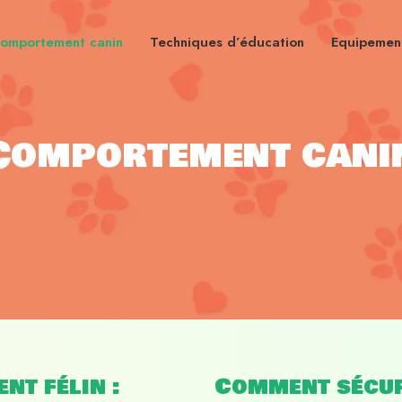
omportement canin
Techniques d’éducation
Equipement
Comportement cani
nt félin :
Comment sécur