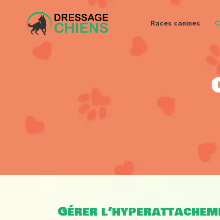
Races canines
C
Gérer l’hyperattacheme