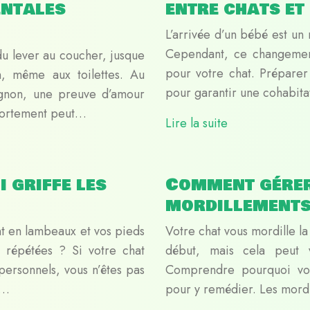
entales
entre chats et
L’arrivée d’un bébé est u
Cependant, ce changement
 du lever au coucher, jusque
pour votre chat. Préparer 
, même aux toilettes. Au
pour garantir une cohabit
gnon, une preuve d’amour
portement peut…
Lire la suite
 griffe les
Comment gérer
mordillements
nt en lambeaux et vos pieds
Votre chat vous mordille l
s répétées ? Si votre chat
début, mais cela peut v
ersonnels, vous n’êtes pas
Comprendre pourquoi vot
t…
pour y remédier. Les mordil