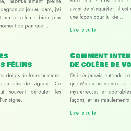
votre chat ? Il est facile 
e, habituellement pleine
avant de s’inquiéter, il es
pagnon de jeu au parc, j’ai
une façon pour lui de…
tait un problème bien plus
n moment de panique…
Lire la suite
es
Comment inter
s félins
de colère de v
les doigts de leurs humains,
Qui n’a jamais entendu ce 
 peu plus de vigueur. Ce
que Minou ne montre les d
ut souvent dérouter les
mystérieuses et adorabl
 d’un signe…
façons, et les miaulement
Lire la suite