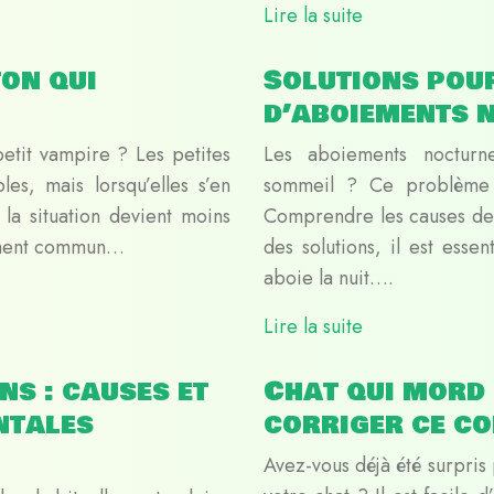
Lire la suite
on qui
Solutions pou
d’aboiements 
etit vampire ? Les petites
Les aboiements nocturne
es, mais lorsqu’elles s’en
sommeil ? Ce problème c
la situation devient moins
Comprendre les causes de
ement commun…
des solutions, il est ess
aboie la nuit….
Lire la suite
ns : causes et
Chat qui mord 
ntales
corriger ce c
Avez-vous déjà été surpris