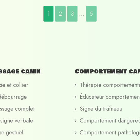
1
2
3
…
5
ssage canin
Comportement ca
se et collier
Thérapie comportement
débourrage
Éducateur comportement
ssage complet
Signe du traîneau
signe verbale
Comportement dangere
ne gestuel
Comportement patholog