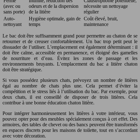
Fermé
Intimité, réduction des
Claustrophobie potentielle,
(avec ou
odeurs et de la dispersion
nécessite un nettoyage
sans porte)
de la litière
régulier
Auto-
Hygiène optimale, gain de
Coût élevé, bruit,
nettoyant
temps
maintenance
Le bac doit être suffisamment grand pour permettre au chaton de se
retourner et de creuser confortablement. Un bac trop petit peut le
dissuader de l’utiliser. L’emplacement est également déterminant : il
doit être calme, accessible en permanence, et éloigné des gamelles
de nourriture et d’eau. Évitez les zones de passage et les
environnements bruyants. L’emplacement du bac a litière chaton
doit être stratégique.
Si vous possédez plusieurs chats, prévoyez un nombre de litières
égal au nombre de chats plus une. Cela permet d’éviter la
compétition et le stress liés à l’utilisation du bac. Par exemple, pour
deux chats, il est conseillé de disposer de trois litières. Cela
contribue à une bonne éducation chaton litière.
Pour intégrer harmonieusement les litières à votre intérieur, vous
pouvez opter pour des meubles spécialement conçus à cet effet. Des
armoires, des tables de chevet ou des bancs peuvent être transformés
en espaces discrets pour les maisons de toilette, tout en s’accordant
avec votre décoration.