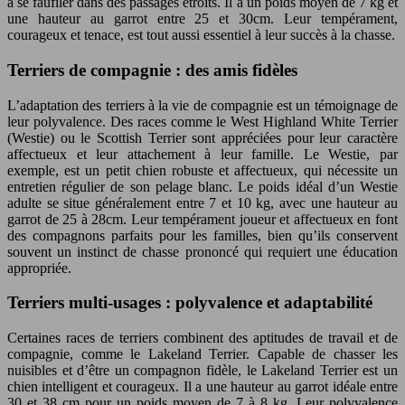
à se faufiler dans des passages étroits. Il a un poids moyen de 7 kg et
une hauteur au garrot entre 25 et 30cm. Leur tempérament,
courageux et tenace, est tout aussi essentiel à leur succès à la chasse.
Terriers de compagnie : des amis fidèles
L’adaptation des terriers à la vie de compagnie est un témoignage de
leur polyvalence. Des races comme le West Highland White Terrier
(Westie) ou le Scottish Terrier sont appréciées pour leur caractère
affectueux et leur attachement à leur famille. Le Westie, par
exemple, est un petit chien robuste et affectueux, qui nécessite un
entretien régulier de son pelage blanc. Le poids idéal d’un Westie
adulte se situe généralement entre 7 et 10 kg, avec une hauteur au
garrot de 25 à 28cm. Leur tempérament joueur et affectueux en font
des compagnons parfaits pour les familles, bien qu’ils conservent
souvent un instinct de chasse prononcé qui requiert une éducation
appropriée.
Terriers multi-usages : polyvalence et adaptabilité
Certaines races de terriers combinent des aptitudes de travail et de
compagnie, comme le Lakeland Terrier. Capable de chasser les
nuisibles et d’être un compagnon fidèle, le Lakeland Terrier est un
chien intelligent et courageux. Il a une hauteur au garrot idéale entre
30 et 38 cm pour un poids moyen de 7 à 8 kg. Leur polyvalence