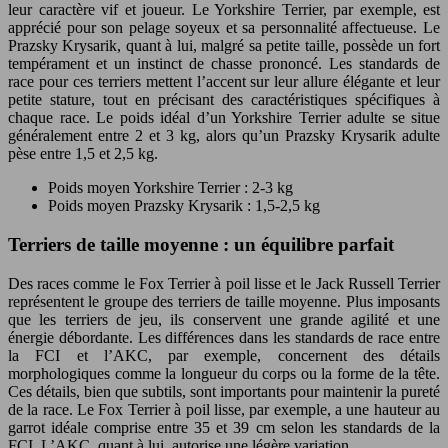
leur caractère vif et joueur. Le Yorkshire Terrier, par exemple, est
apprécié pour son pelage soyeux et sa personnalité affectueuse. Le
Prazsky Krysarik, quant à lui, malgré sa petite taille, possède un fort
tempérament et un instinct de chasse prononcé. Les standards de
race pour ces terriers mettent l’accent sur leur allure élégante et leur
petite stature, tout en précisant des caractéristiques spécifiques à
chaque race. Le poids idéal d’un Yorkshire Terrier adulte se situe
généralement entre 2 et 3 kg, alors qu’un Prazsky Krysarik adulte
pèse entre 1,5 et 2,5 kg.
Poids moyen Yorkshire Terrier : 2-3 kg
Poids moyen Prazsky Krysarik : 1,5-2,5 kg
Terriers de taille moyenne : un équilibre parfait
Des races comme le Fox Terrier à poil lisse et le Jack Russell Terrier
représentent le groupe des terriers de taille moyenne. Plus imposants
que les terriers de jeu, ils conservent une grande agilité et une
énergie débordante. Les différences dans les standards de race entre
la FCI et l’AKC, par exemple, concernent des détails
morphologiques comme la longueur du corps ou la forme de la tête.
Ces détails, bien que subtils, sont importants pour maintenir la pureté
de la race. Le Fox Terrier à poil lisse, par exemple, a une hauteur au
garrot idéale comprise entre 35 et 39 cm selon les standards de la
FCI. L’AKC, quant à lui, autorise une légère variation.