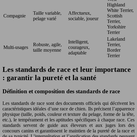
Highland
White Terrier,
Taille variable,
Affectueux,
Compagnie
Scottish
pelage varié
sociable, joueur
Terrier,
Yorkshire
Terrier
Lakeland
Intelligent,
Robuste, agile,
Terrier,
Multi-usages
courageux,
taille moyenne
Border
adaptable
Terrier
Les standards de race et leur importance
: garantir la pureté et la santé
Définition et composition des standards de race
Les standards de race sont des documents officiels qui décrivent les
caractéristiques idéales d’une race de chien. Ils précisent l’apparence
physique (taille, poids, couleur et texture du pelage, forme de la tête,
etc.), le tempérament et les aptitudes spécifiques à chaque race. Ces
standards servent de guide aux éleveurs et aux juges lors des
concours canins et garantissent le maintien de la pureté de la race et
de sa typicité. L’interprétation et l’application des standards peuvent