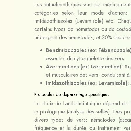
Les anthelminthiques sont des médicaments q
catégories selon leur mode d’action: 
imidazothiazoles (Levamisole) etc. Chaqu
certains types de nématodes ou de cestod
hébergent des nématodes, et 20% des ces
Benzimiadazoles (ex: Fébendazole
essentiel du cytosquelette des vers.
Avermectines (ex: Ivermectine):
Au
et musculaires des vers, conduisant à 
Imidazothiazoles (ex: Levamisole):
Protocoles de déparasitage spécifiques
Le choix de l’anthelminthique dépend de l
coprologique (analyse des selles). Des prot
divers types de vers: nématodes (ascari
fréquence et la durée du traitement vari