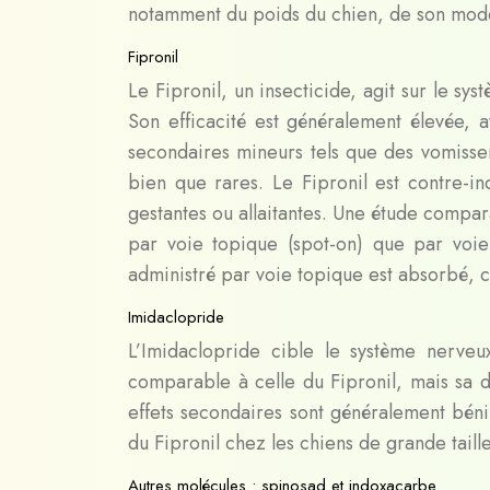
notamment du poids du chien, de son mode
Fipronil
Le Fipronil, un insecticide, agit sur le s
Son efficacité est généralement élevée, 
secondaires mineurs tels que des vomisse
bien que rares. Le Fipronil est contre-i
gestantes ou allaitantes. Une étude compar
par voie topique (spot-on) que par vo
administré par voie topique est absorbé, 
Imidaclopride
L’Imidaclopride cible le système nerveux
comparable à celle du Fipronil, mais sa d
effets secondaires sont généralement bén
du Fipronil chez les chiens de grande taill
Autres molécules : spinosad et indoxacarbe