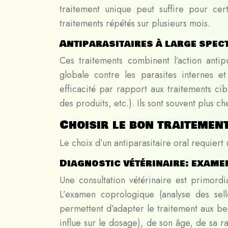
traitement unique peut suffire pour cert
traitements répétés sur plusieurs mois.
Antiparasitaires à large spec
Ces traitements combinent l’action antipu
globale contre les parasites internes et
efficacité par rapport aux traitements cib
des produits, etc.). Ils sont souvent plus ch
Choisir le bon traitemen
Le choix d’un antiparasitaire oral requiert
Diagnostic vétérinaire: exame
Une consultation vétérinaire est primordi
L’examen coprologique (analyse des selle
permettent d’adapter le traitement aux be
influe sur le dosage), de son âge, de sa r