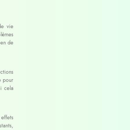
de vie
blèmes
ien de
uctions
e pour
i cela
effets
stants,