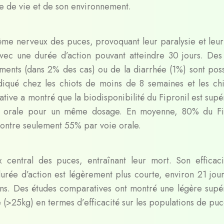
 de vie et de son environnement.
ystème nerveux des puces, provoquant leur paralysie et leur
avec une durée d’action pouvant atteindre 30 jours. Des 
ments (dans 2% des cas) ou de la diarrhée (1%) sont poss
ndiqué chez les chiots de moins de 8 semaines et les ch
ative a montré que la biodisponibilité du Fipronil est supé
ie orale pour un même dosage. En moyenne, 80% du Fi
contre seulement 55% par voie orale.
 central des puces, entraînant leur mort. Son efficaci
urée d’action est légèrement plus courte, environ 21 jour
ins. Des études comparatives ont montré une légère supér
e (>25kg) en termes d’efficacité sur les populations de puc