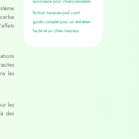
auriculaire pour chiens sensibles
ystème
Bichon havanais poil court :
acarbe
guide complet pour un entretien
effets
facile et un chien heureux
ations
asites
re les
our les
 à des