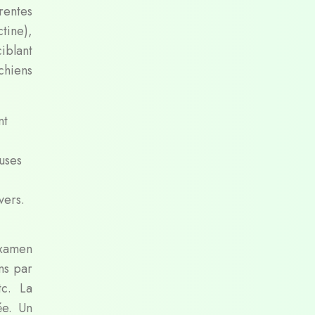
érentes
tine),
iblant
chiens
nt
uses
vers.
examen
ons par
tc. La
ée. Un