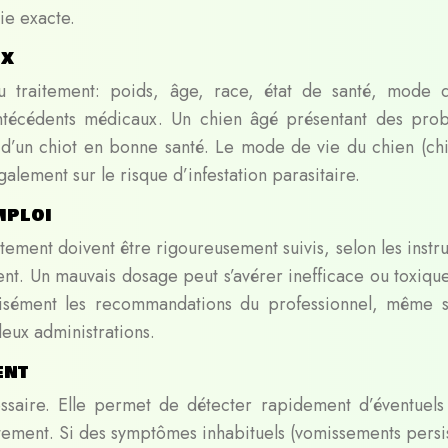
ie exacte.
ix
 du traitement: poids, âge, race, état de santé, mode 
 antécédents médicaux. Un chien âgé présentant des pro
t d’un chiot en bonne santé. Le mode de vie du chien (ch
alement sur le risque d’infestation parasitaire.
mploi
tement doivent être rigoureusement suivis, selon les instr
ent. Un mauvais dosage peut s’avérer inefficace ou toxiqu
écisément les recommandations du professionnel, même s
deux administrations.
ent
essaire. Elle permet de détecter rapidement d’éventuels 
aitement. Si des symptômes inhabituels (vomissements persi