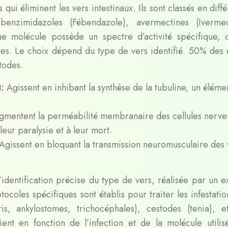
ui éliminent les vers intestinaux. Ils sont classés en diff
benzimidazoles (Fébendazole), avermectines (Ivermec
e molécule possède un spectre d’activité spécifique, c
es. Le choix dépend du type de vers identifié. 50% des 
todes.
):
Agissent en inhibant la synthèse de la tubuline, un éléme
gmentent la perméabilité membranaire des cellules nerve
leur paralysie et à leur mort.
Agissent en bloquant la transmission neuromusculaire des 
’identification précise du type de vers, réalisée par un 
ocoles spécifiques sont établis pour traiter les infestati
s, ankylostomes, trichocéphales), cestodes (tenia), e
ent en fonction de l’infection et de la molécule utilis