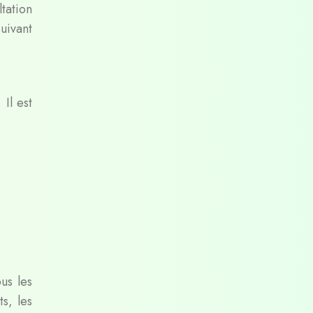
tation
uivant
Il est
us les
s, les