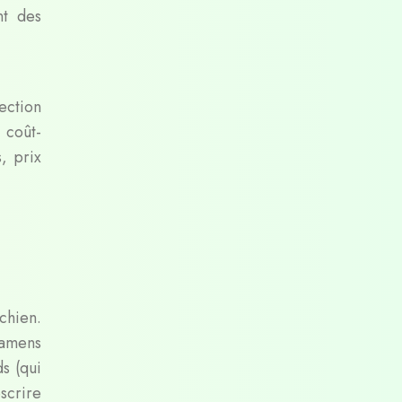
nt des
ection
 coût-
, prix
chien.
xamens
s (qui
scrire