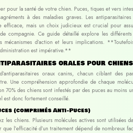
er pour la santé de votre chien. Puces, tiques et vers inte
agréments à des maladies graves. Les antiparasitaires
e efficace, mais un choix judicieux est crucial pour assu
 de compagnie. Ce guide détaillé explore les différents
rs mécanismes d’action et leurs implications. **Toutefoi
administration est impérative.**
ntiparasitaires orales pour chiens
tiparasitaires oraux canins, chacun ciblant des par
ectre. Une compréhension approfondie de chaque molécu
on 70% des chiens sont infestés par des puces au moins un
el est donc fortement conseillé.
uces (comprimés Anti-Puces)
z les chiens. Plusieurs molécules actives sont utilisées da
er que l’efficacité d’un traitement dépend de nombreux fac