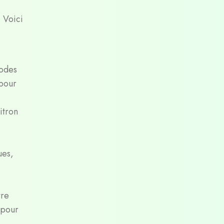
 Voici
hodes
 pour
itron
ues,
tre
 pour