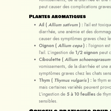
peut causer des complications graves
Plantes aromatiques
Ail (
Allium sativum
) :
l’ail est toxi
diarrhée, une anémie et des dommage
causer des symptômes graves chez les
Oignon (
Allium cepa
) :
l’oignon es
l’ail. L’ingestion de
1/2 oignon
peut c
Ciboulette (
Allium schoenoprasu
vomissements, de la diarrhée et une 
symptômes graves chez les chats sens
Thym (
Thymus vulgaris
) :
le thym e
mais certaines variétés peuvent provo
L’ingestion de
5 à 10 feuilles
de thym
sensibles.