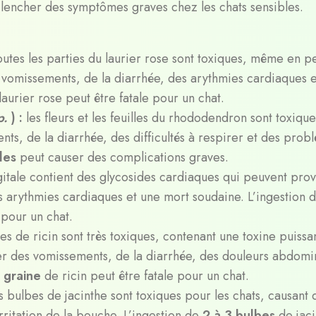
lencher des symptômes graves chez les chats sensibles.
outes les parties du laurier rose sont toxiques, même en pe
s vomissements, de la diarrhée, des arythmies cardiaques 
laurier rose peut être fatale pour un chat.
p.
) :
les fleurs et les feuilles du rhododendron sont toxique
nts, de la diarrhée, des difficultés à respirer et des prob
lles
peut causer des complications graves.
igitale contient des glycosides cardiaques qui peuvent pro
s arythmies cardiaques et une mort soudaine. L’ingestion 
 pour un chat.
nes de ricin sont très toxiques, contenant une toxine puissa
ser des vomissements, de la diarrhée, des douleurs abdomi
 graine
de ricin peut être fatale pour un chat.
s bulbes de jacinthe sont toxiques pour les chats, causant 
rritation de la bouche. L’ingestion de
2 à 3 bulbes
de jac