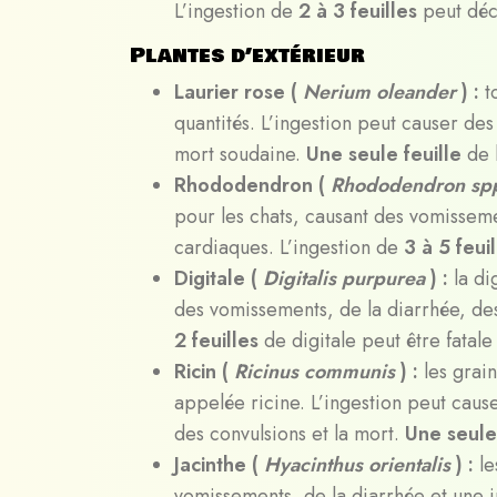
L’ingestion de
2 à 3 feuilles
peut déc
Plantes d’extérieur
Laurier rose (
Nerium oleander
) :
t
quantités. L’ingestion peut causer de
mort soudaine.
Une seule feuille
de 
Rhododendron (
Rhododendron sp
pour les chats, causant des vomisseme
cardiaques. L’ingestion de
3 à 5 feui
Digitale (
Digitalis purpurea
) :
la d
des vomissements, de la diarrhée, de
2 feuilles
de digitale peut être fatale
Ricin (
Ricinus communis
) :
les grai
appelée ricine. L’ingestion peut cau
des convulsions et la mort.
Une seule
Jacinthe (
Hyacinthus orientalis
) :
le
vomissements, de la diarrhée et une i