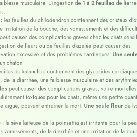
aiblesse musculaire. L’ingestion de
1 à 2 feuilles
de lierr
es.
 :
les feuilles du philodendron contiennent des cristaux d’o
irritation de la bouche, des vomissements et des difficult
peut causer des complications graves chez les chats sensi
ngestion de fleurs ou de feuilles d’azalée peut causer des
livation excessive et des problèmes cardiaques.
Une seul
 un chaton.
feuilles de kalanchoe contiennent des glycosides cardiaque
de la diarrhée, une faiblesse musculaire et des arythmie
lles
peut causer des complications graves, voire mortelles
iculièrement toxiques pour les chats, même une petite quant
e aiguë, pouvant entraîner la mort.
Une seule fleur
de ly
) :
la sève laiteuse de la poinsettia est irritante pour la pea
es vomissements, de la diarrhée et une irritation de la bou