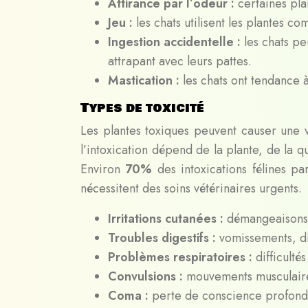
Attirance par l’odeur :
certaines pla
Jeu :
les chats utilisent les plantes c
Ingestion accidentelle :
les chats pe
attrapant avec leurs pattes.
Mastication :
les chats ont tendance 
Types de toxicité
Les plantes toxiques peuvent causer une v
l’intoxication dépend de la plante, de la q
Environ
70%
des intoxications félines p
nécessitent des soins vétérinaires urgents.
Irritations cutanées :
démangeaisons,
Troubles digestifs :
vomissements, d
Problèmes respiratoires :
difficulté
Convulsions :
mouvements musculaire
Coma :
perte de conscience profonde