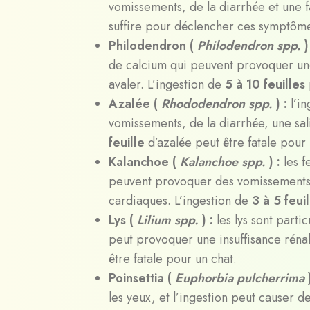
vomissements, de la diarrhée et une f
suffire pour déclencher ces symptôm
Philodendron (
Philodendron spp.
)
de calcium qui peuvent provoquer une 
avaler. L’ingestion de
5 à 10 feuilles
Azalée (
Rhododendron spp.
) :
l’i
vomissements, de la diarrhée, une sa
feuille
d’azalée peut être fatale pour
Kalanchoe (
Kalanchoe spp.
) :
les 
peuvent provoquer des vomissements, 
cardiaques. L’ingestion de
3 à 5 feui
Lys (
Lilium spp.
) :
les lys sont part
peut provoquer une insuffisance rénal
être fatale pour un chat.
Poinsettia (
Euphorbia pulcherrima
les yeux, et l’ingestion peut causer d