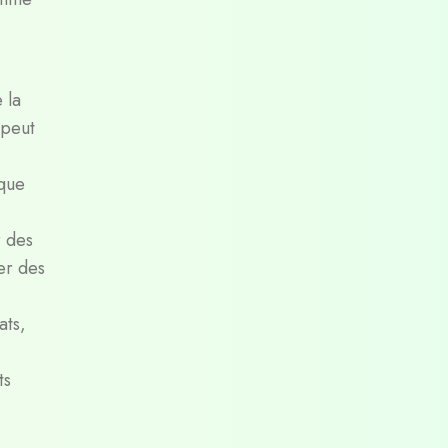
 la
 peut
 que
r des
er des
ats,
ts