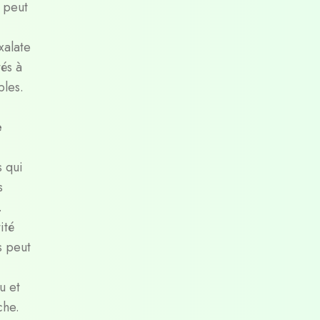
e peut
xalate
és à
bles.
e
s qui
s
.
ité
s peut
u et
che.