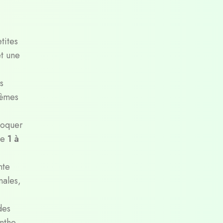
tites
et une
s
lèmes
voquer
de
1 à
nte
nales,
des
inthe