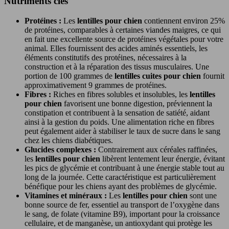
Nutriments clés
Protéines :
Les
lentilles pour chien
contiennent environ 25%
de protéines, comparables à certaines viandes maigres, ce qui
en fait une excellente source de protéines végétales pour votre
animal. Elles fournissent des acides aminés essentiels, les
éléments constitutifs des protéines, nécessaires à la
construction et à la réparation des tissus musculaires. Une
portion de 100 grammes de
lentilles cuites pour chien
fournit
approximativement 9 grammes de protéines.
Fibres :
Riches en fibres solubles et insolubles, les
lentilles
pour chien
favorisent une bonne digestion, préviennent la
constipation et contribuent à la sensation de satiété, aidant
ainsi à la gestion du poids. Une alimentation riche en fibres
peut également aider à stabiliser le taux de sucre dans le sang
chez les chiens diabétiques.
Glucides complexes :
Contrairement aux céréales raffinées,
les
lentilles pour chien
libèrent lentement leur énergie, évitant
les pics de glycémie et contribuant à une énergie stable tout au
long de la journée. Cette caractéristique est particulièrement
bénéfique pour les chiens ayant des problèmes de glycémie.
Vitamines et minéraux :
Les
lentilles pour chien
sont une
bonne source de fer, essentiel au transport de l’oxygène dans
le sang, de folate (vitamine B9), important pour la croissance
cellulaire, et de manganèse, un antioxydant qui protège les