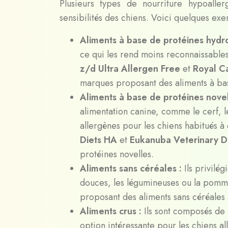
Plusieurs types de nourriture hypoaller
sensibilités des chiens. Voici quelques exe
Aliments à base de protéines hydr
ce qui les rend moins reconnaissable
z/d Ultra Allergen Free
et
Royal C
marques proposant des aliments à bas
Aliments à base de protéines novel
alimentation canine, comme le cerf, l
allergènes pour les chiens habitués à
Diets HA
et
Eukanuba Veterinary D
protéines novelles.
Aliments sans céréales :
Ils privilé
douces, les légumineuses ou la pomm
proposant des aliments sans céréales 
Aliments crus :
Ils sont composés de 
option intéressante pour les chiens al