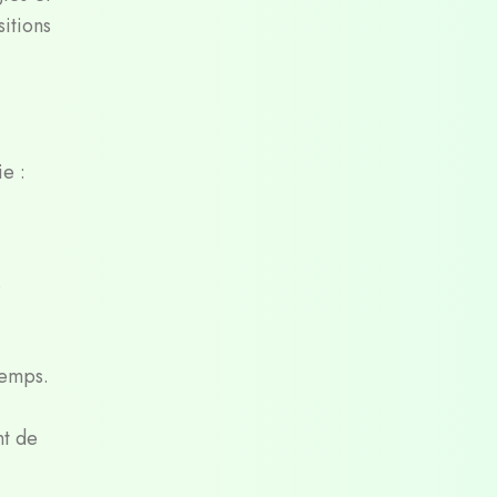
sitions
ie :
s
temps.
nt de