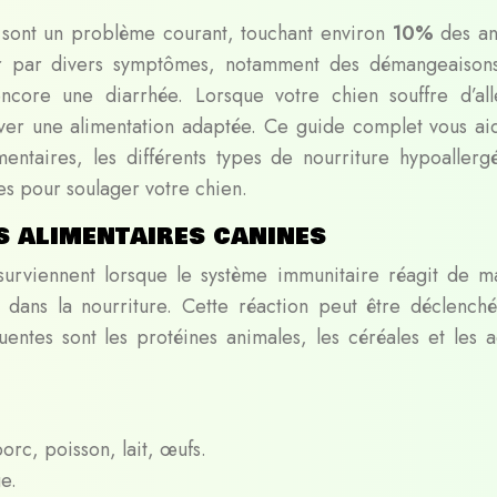
s sont un problème courant, touchant environ
10%
des a
er par divers symptômes, notamment des démangeaison
core une diarrhée. Lorsque votre chien souffre d’all
rouver une alimentation adaptée. Ce guide complet vous ai
entaires, les différents types de nourriture hypoallerg
es pour soulager votre chien.
s alimentaires canines
 surviennent lorsque le système immunitaire réagit de m
s dans la nourriture. Cette réaction peut être déclench
uentes sont les protéines animales, les céréales et les ad
orc, poisson, lait, œufs.
ge.