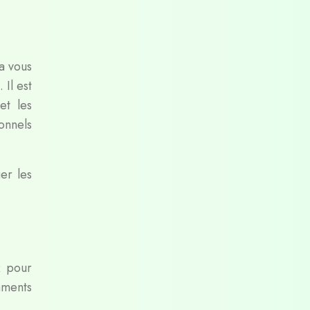
a vous
 Il est
et les
onnels
er les
x pour
aments