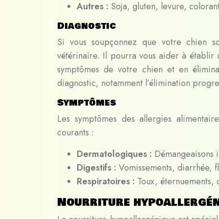
Autres :
Soja, gluten, levure, colora
Diagnostic
Si vous soupçonnez que votre chien souf
vétérinaire. Il pourra vous aider à établi
symptômes de votre chien et en éliminan
diagnostic, notamment l’élimination progres
Symptômes
Les symptômes des allergies alimentaire
courants :
Dermatologiques :
Démangeaisons in
Digestifs :
Vomissements, diarrhée, fl
Respiratoires :
Toux, éternuements, d
Nourriture hypoallergén