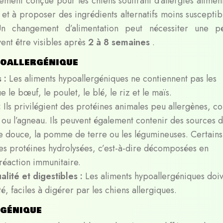
ement conçue pour les chiens souffrant d’allergies aliment
s et à proposer des ingrédients alternatifs moins suscepti
Un changement d’alimentation peut nécessiter une p
vent être visibles après
2 à 8 semaines
.
poallergénique
s :
Les aliments hypoallergéniques ne contiennent pas les
e le bœuf, le poulet, le blé, le riz et le maïs.
:
Ils privilégient des protéines animales peu allergènes, 
n ou l’agneau. Ils peuvent également contenir des sources 
te douce, la pomme de terre ou les légumineuses. Certains
des protéines hydrolysées, c’est-à-dire décomposées en
 réaction immunitaire.
alité et digestibles :
Les aliments hypoallergéniques doi
é, faciles à digérer par les chiens allergiques.
rgénique