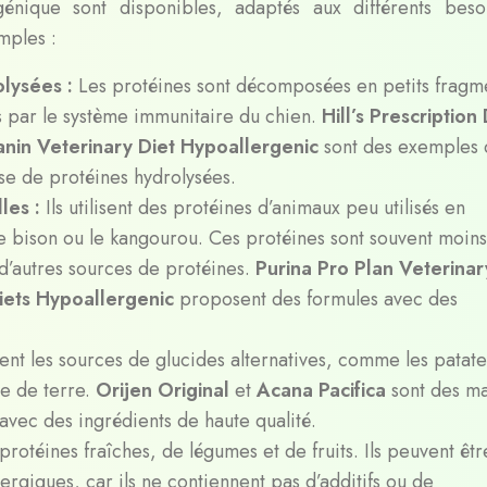
génique sont disponibles, adaptés aux différents beso
mples :
olysées :
Les protéines sont décomposées en petits fragm
s par le système immunitaire du chien.
Hill’s Prescription 
anin Veterinary Diet Hypoallergenic
sont des exemples
e de protéines hydrolysées.
les :
Ils utilisent des protéines d’animaux peu utilisés en
e bison ou le kangourou. Ces protéines sont souvent moins
 d’autres sources de protéines.
Purina Pro Plan Veterinar
iets Hypoallergenic
proposent des formules avec des
gient les sources de glucides alternatives, comme les patate
e de terre.
Orijen Original
et
Acana Pacifica
sont des m
avec des ingrédients de haute qualité.
protéines fraîches, de légumes et de fruits. Ils peuvent êt
lergiques, car ils ne contiennent pas d’additifs ou de