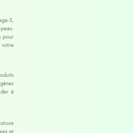
ega-3,
 peau.
s pour
 votre
oduits
rgènes
ider à
utions
gies et