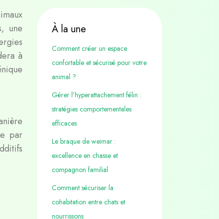
nimaux
s, une
À la une
ergies
Comment créer un espace
dera à
confortable et sécurisé pour votre
énique
animal ?
Gérer l’hyperattachement félin :
stratégies comportementales
anière
efficaces
ée par
Le braque de weimar :
ditifs
excellence en chasse et
compagnon familial
Comment sécuriser la
cohabitation entre chats et
nourrissons