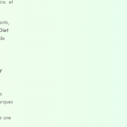
ins et
ents,
Diet
 de
y
s
arques
re une