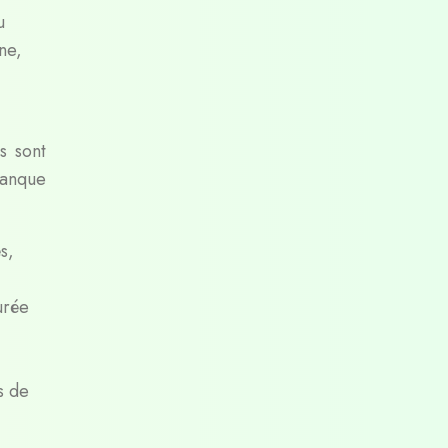
u
ne,
s sont
manque
s,
urée
s de