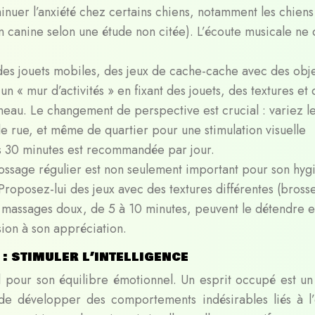
minuer l’anxiété chez certains chiens, notamment les chiens
 canine selon une étude non citée). L’écoute musicale ne 
 des jouets mobiles, des jeux de cache-cache avec des obj
n « mur d’activités » en fixant des jouets, des textures et 
neau. Le changement de perspective est crucial : variez l
rue, et même de quartier pour une stimulation visuelle
 30 minutes est recommandée par jour.
ossage régulier est non seulement important pour son hyg
 Proposez-lui des jeux avec des textures différentes (bross
 massages doux, de 5 à 10 minutes, peuvent le détendre e
sion à son appréciation.
: stimuler l’intelligence
al pour son équilibre émotionnel. Un esprit occupé est un
de développer des comportements indésirables liés à l’