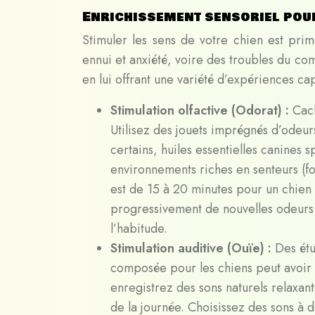
Enrichissement sensoriel pour
Stimuler les sens de votre chien est pri
ennui et anxiété, voire des troubles du c
en lui offrant une variété d’expériences cap
Stimulation olfactive (Odorat) :
Cach
Utilisez des jouets imprégnés d’odeur
certains, huiles essentielles canines s
environnements riches en senteurs (fo
est de 15 à 20 minutes pour un chien a
progressivement de nouvelles odeurs 
l’habitude.
Stimulation auditive (Ouïe) :
Des étu
composée pour les chiens peut avoir u
enregistrez des sons naturels relaxant
de la journée. Choisissez des sons à 