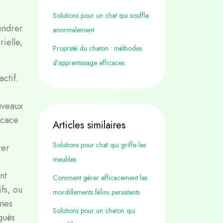
Solutions pour un chat qui souffle
endrer
anormalement
ielle,
Propreté du chaton : méthodes
d’apprentissage efficaces
actif.
ouveaux
icace
Articles similaires
Solutions pour chat qui griffe les
ter
meubles
nt
Comment gérer efficacement les
fs, ou
mordillements félins persistants
lmes
Solutions pour un chaton qui
guës