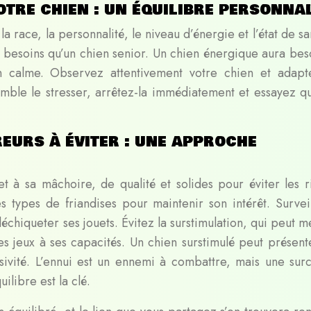
otre chien : un équilibre personna
, la race, la personnalité, le niveau d’énergie et l’état de s
s besoins qu’un chien senior. Un chien énergique aura bes
en calme. Observez attentivement votre chien et adapt
 semble le stresser, arrêtez-la immédiatement et essayez q
eurs à éviter : une approche
et à sa mâchoire, de qualité et solides pour éviter les r
s types de friandises pour maintenir son intérêt. Surveil
déchiqueter ses jouets. Évitez la surstimulation, qui peut 
 des jeux à ses capacités. Un chien surstimulé peut présent
essivité. L’ennui est un ennemi à combattre, mais une sur
uilibre est la clé.