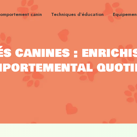
omportement canin
Techniques d’éducation
Equipement
és canines : enrich
portemental quoti