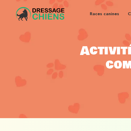
Races canines
C
Activit
com