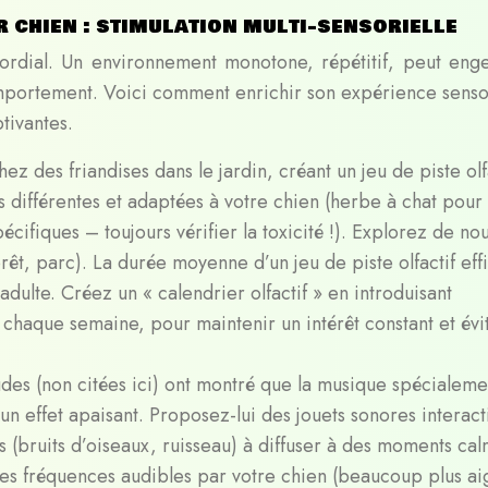
 chien : stimulation multi-sensorielle
mordial. Un environnement monotone, répétitif, peut eng
omportement. Voici comment enrichir son expérience sensor
tivantes.
ez des friandises dans le jardin, créant un jeu de piste olf
s différentes et adaptées à votre chien (herbe à chat pour
pécifiques – toujours vérifier la toxicité !). Explorez de n
rêt, parc). La durée moyenne d’un jeu de piste olfactif eff
dulte. Créez un « calendrier olfactif » en introduisant
chaque semaine, pour maintenir un intérêt constant et évi
des (non citées ici) ont montré que la musique spécialeme
n effet apaisant. Proposez-lui des jouets sonores interacti
s (bruits d’oiseaux, ruisseau) à diffuser à des moments ca
des fréquences audibles par votre chien (beaucoup plus ai