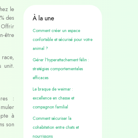
hez le
0% des
À la une
 Offrir
Comment créer un espace
n-être
confortable et sécurisé pour votre
animal ?
 race,
Gérer l’hyperattachement félin :
 unit.
stratégies comportementales
efficaces
Le braque de weimar :
ires :
excellence en chasse et
timuler
compagnon familial
apte à
Comment sécuriser la
ns son
cohabitation entre chats et
nourrissons