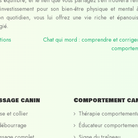
s équilibré, et le lien que vous partagez s’en trouvera ren
investissement pour son bien-être physique et mental 
on quotidien, vous lui offrez une vie riche et épanouis
gié.
tions
Chat qui mord : comprendre et corrige
comportem
ssage canin
Comportement ca
se et collier
Thérapie comportement
débourrage
Éducateur comportement
ssage complet
Signe du traîneau