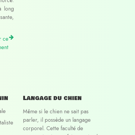
forcé.
à long
sante,
r ce
ent
nin
Langage du chien
ale
Même si le chien ne sait pas
parler, il possède un langage
aliste
corporel. Cette faculté de