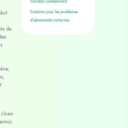
mordille constamment
Solutions pour les problèmes
doit
d’aboiements nocturnes
ets de
des
es
iène,
es,
t
 chien
ennui.