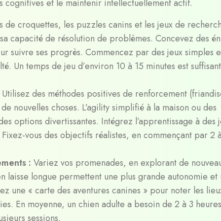
 cognitives et le maintenir intellectuellement actif.
rs de croquettes, les puzzles canins et les jeux de recherc
er sa capacité de résolution de problèmes. Concevez des é
pour suivre ses progrès. Commencez par des jeux simples e
té. Un temps de jeu d’environ 10 à 15 minutes est suffisan
:
Utilisez des méthodes positives de renforcement (friandis
 de nouvelles choses. L’agility simplifié à la maison ou des
es options divertissantes. Intégrez l’apprentissage à des 
 Fixez-vous des objectifs réalistes, en commençant par 2 
ements :
Variez vos promenades, en explorant de nouvea
s en laisse longue permettent une plus grande autonomie et
éez une « carte des aventures canines » pour noter les lieu
rties. En moyenne, un chien adulte a besoin de 2 à 3 heure
sieurs sessions.