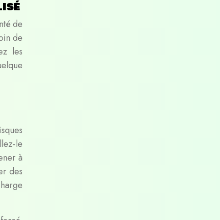
lisé
anté de
oin de
ez les
uelque
isques
lez-le
mener à
er des
charge