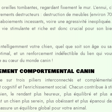
s oreilles tombantes, regardant fixement le mur. L’ennui, c
tements destructeurs : destruction de meubles (environ 7
 aboiements incessants, voire une agressivité inexpliquée.
vie stimulante et riche est donc crucial pour son bie
ntelligemment votre chien, quel que soit son âge ou sa
imal, et un renforcement indéfectible du lien qui vous
e au cœur du monde canin !
ssement comportemental canin
se sur trois piliers interconnectés et complémenta
t cognitif et l’enrichissement social. Chacun contribue à s
hien, le rendant plus heureux, plus équilibré et plus 
t un chien plus serein, plus obéissant et plus épanoui da
s assure un équilibre global pour votre animal.