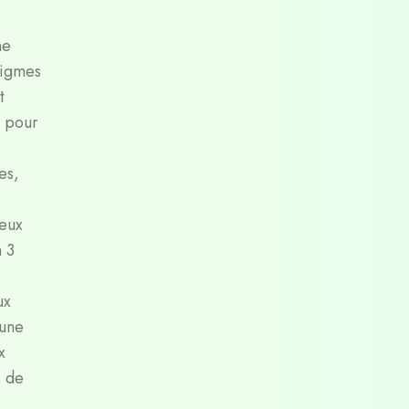
he
nigmes
t
t pour
es,
jeux
à 3
ux
 une
x
s de