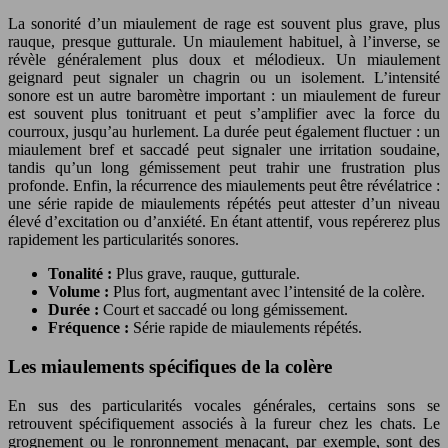
La sonorité d’un miaulement de rage est souvent plus grave, plus
rauque, presque gutturale. Un miaulement habituel, à l’inverse, se
révèle généralement plus doux et mélodieux. Un miaulement
geignard peut signaler un chagrin ou un isolement. L’intensité
sonore est un autre baromètre important : un miaulement de fureur
est souvent plus tonitruant et peut s’amplifier avec la force du
courroux, jusqu’au hurlement. La durée peut également fluctuer : un
miaulement bref et saccadé peut signaler une irritation soudaine,
tandis qu’un long gémissement peut trahir une frustration plus
profonde. Enfin, la récurrence des miaulements peut être révélatrice :
une série rapide de miaulements répétés peut attester d’un niveau
élevé d’excitation ou d’anxiété. En étant attentif, vous repérerez plus
rapidement les particularités sonores.
Tonalité :
Plus grave, rauque, gutturale.
Volume :
Plus fort, augmentant avec l’intensité de la colère.
Durée :
Court et saccadé ou long gémissement.
Fréquence :
Série rapide de miaulements répétés.
Les miaulements spécifiques de la colère
En sus des particularités vocales générales, certains sons se
retrouvent spécifiquement associés à la fureur chez les chats. Le
grognement ou le ronronnement menaçant, par exemple, sont des