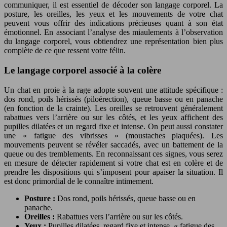
communiquer, il est essentiel de décoder son langage corporel. La
posture, les oreilles, les yeux et les mouvements de votre chat
peuvent vous offrir des indications précieuses quant à son état
émotionnel. En associant l’analyse des miaulements à l’observation
du langage corporel, vous obtiendrez une représentation bien plus
complète de ce que ressent votre félin.
Le langage corporel associé à la colère
Un chat en proie à la rage adopte souvent une attitude spécifique :
dos rond, poils hérissés (piloérection), queue basse ou en panache
(en fonction de la crainte). Les oreilles se retrouvent généralement
rabattues vers l’arrière ou sur les côtés, et les yeux affichent des
pupilles dilatées et un regard fixe et intense. On peut aussi constater
une « fatigue des vibrisses » (moustaches plaquées). Les
mouvements peuvent se révéler saccadés, avec un battement de la
queue ou des tremblements. En reconnaissant ces signes, vous serez
en mesure de détecter rapidement si votre chat est en colère et de
prendre les dispositions qui s’imposent pour apaiser la situation. Il
est donc primordial de le connaître intimement.
Posture :
Dos rond, poils hérissés, queue basse ou en
panache.
Oreilles :
Rabattues vers l’arrière ou sur les côtés.
Yeux :
Pupilles dilatées, regard fixe et intense, « fatigue des