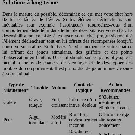
Solutions à long terme
Dans la mesure du possible, déterminez ce qui met votre chat hors
de lui et tâchez de l’éviter. Si les éléments déclencheurs sont
inévitables (par exemple, l’aspirateur), rapprochez-vous d’un
comportementaliste félin dans le but de désensibiliser votre chat. La
désensibilisation consiste à exposer votre chat progressivement à
l’élément déclencheur, tout en lui offrant des récompenses lorsqu’il
conserve son calme. Enrichissez l’environnement de votre chat en
lui offrant des jouets stimulants, des griffoirs et des points
d’observation en hauteur. Un chat stimulé sur les plans physique et
mental a moins de chances de s’ennuyer et de développer des
troubles du comportement. Il est primordial de garantir une vie saine
à votre animal.
Type de
Contexte
Action
Tonalité
Volume
Miaulement
Typique
Recommandée
S’éloigner,
Grave,
Fort,
Présence d’un
Colère
identifier et
rauque
croissant
intrus, douleur
éliminer la cause
Bruit fort,
Offrir un refuge
Aigu,
Modéré
Peur
environnement
sûr, rassurer
tremblant
à fort
inconnu
doucement
Besoin non
Satisfaire le