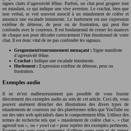
signes clairs d’agressivité féline. Parfois, un chat peut grogner tout
en miaulant, ce qui indique une vive aversion. Le crachat, bien que
non verbal, se voit souvent associé à un miaulement de colère et
annonce une escalade imminente. Le hurlement est une expression
extrême de détresse, de peur ou de frustration, qui peut être
confondu avec le courroux. Il est fondamental de cerner les nuances
de chaque son pour décoder correctement l’état émotionnel de votre
chat. Il est donc vital de ne pas confondre les signaux.
Grognement/ronronnement menaçant :
Signe manifeste
d’agressivité féline.
Crachat :
Indique une escalade imminente.
Hurlement :
Expression extrême de détresse, peur ou
frustration.
Exemples audio
Il ne m’est malheureusement pas possible de vous fournir
directement des exemples audio au sein de cet article. Ceci dit, vous
pouvez aisément dénicher des illustrations des divers types de
miaulements de courroux sur des plateformes telles que YouTube ou
sur des sites web spécialisés dans le comportement félin. Utilisez des
termes de recherche tels que « miaulement de colère chat », « chat
agressif son », ou « yowl cat » pour repérer des exemples pertinents.
Écouter ces sons vous permettra d’affiner votre ouïe et de mieux