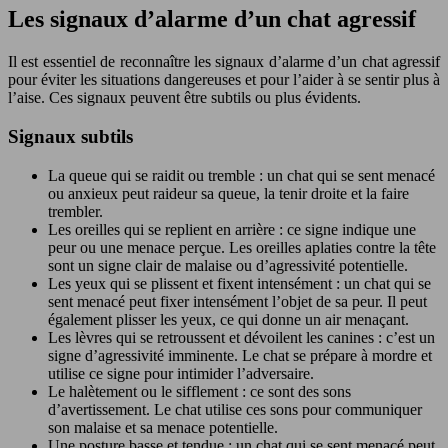
Les signaux d’alarme d’un chat agressif
Il est essentiel de reconnaître les signaux d’alarme d’un chat agressif
pour éviter les situations dangereuses et pour l’aider à se sentir plus à
l’aise. Ces signaux peuvent être subtils ou plus évidents.
Signaux subtils
La queue qui se raidit ou tremble : un chat qui se sent menacé
ou anxieux peut raideur sa queue, la tenir droite et la faire
trembler.
Les oreilles qui se replient en arrière : ce signe indique une
peur ou une menace perçue. Les oreilles aplaties contre la tête
sont un signe clair de malaise ou d’agressivité potentielle.
Les yeux qui se plissent et fixent intensément : un chat qui se
sent menacé peut fixer intensément l’objet de sa peur. Il peut
également plisser les yeux, ce qui donne un air menaçant.
Les lèvres qui se retroussent et dévoilent les canines : c’est un
signe d’agressivité imminente. Le chat se prépare à mordre et
utilise ce signe pour intimider l’adversaire.
Le halètement ou le sifflement : ce sont des sons
d’avertissement. Le chat utilise ces sons pour communiquer
son malaise et sa menace potentielle.
Une posture basse et tendue : un chat qui se sent menacé peut