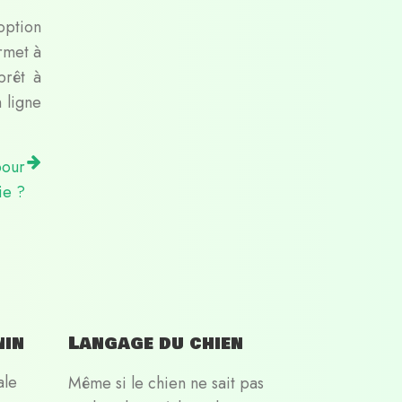
option
rmet à
prêt à
 ligne
pour
ie ?
nin
Langage du chien
ale
Même si le chien ne sait pas