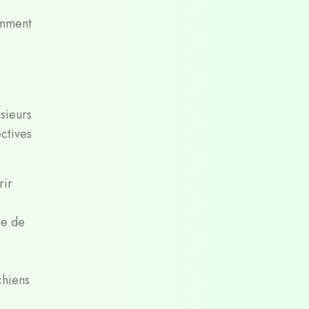
omment
sieurs
ctives
rir
ge de
chiens