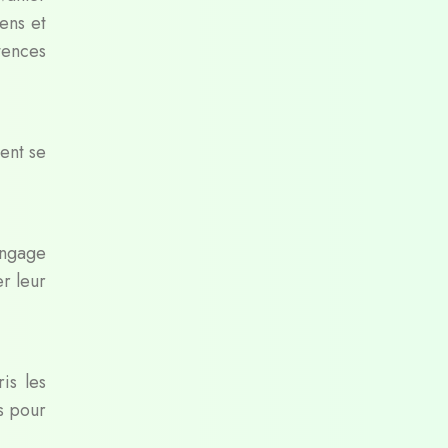
ens et
tences
ent se
angage
r leur
is les
s pour