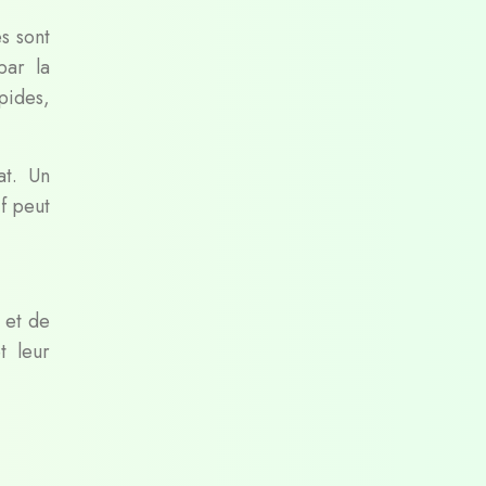
s sont
par la
pides,
at. Un
f peut
 et de
t leur