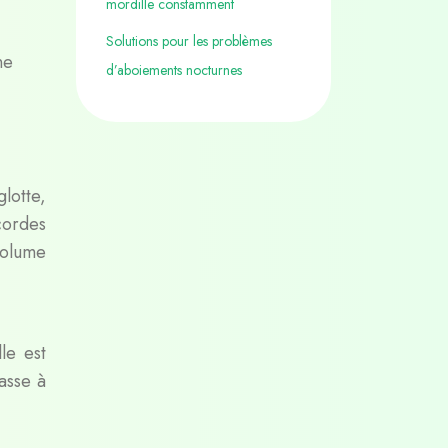
mordille constamment
Solutions pour les problèmes
ne
d’aboiements nocturnes
glotte,
cordes
volume
le est
asse à