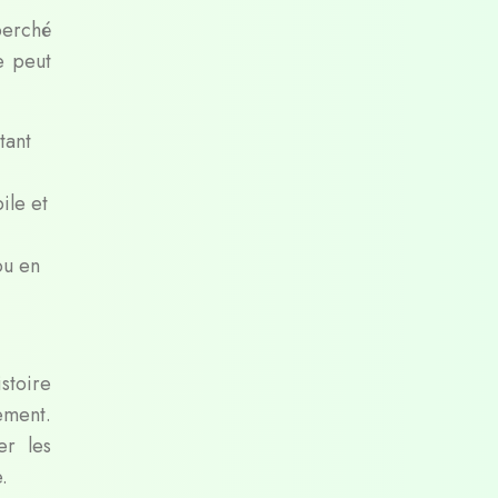
perché
e peut
tant
ile et
ou en
stoire
ement.
er les
.