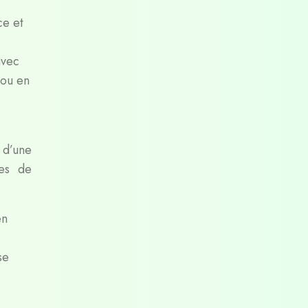
ce et
avec
 ou en
 d’une
pes de
en
se