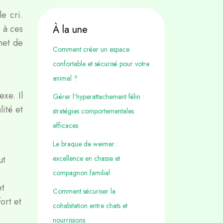
e cri.
 à ces
À la une
met de
Comment créer un espace
confortable et sécurisé pour votre
animal ?
xe. Il
Gérer l’hyperattachement félin :
ité et
stratégies comportementales
efficaces
Le braque de weimar :
ut
excellence en chasse et
compagnon familial
et
Comment sécuriser la
ort et
cohabitation entre chats et
nourrissons