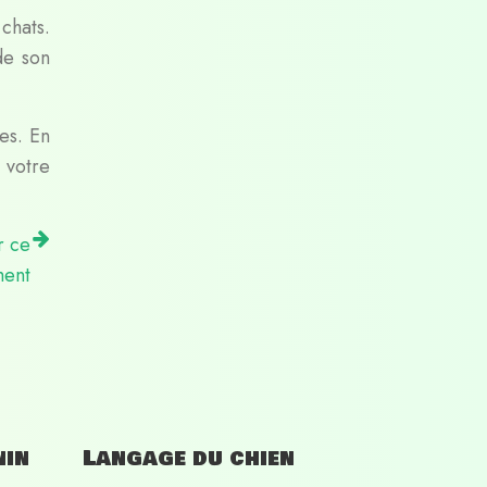
chats.
de son
es. En
 votre
r ce
ent
nin
Langage du chien