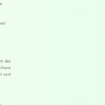
us
t
 est
nt des
 chiens
t sont
s