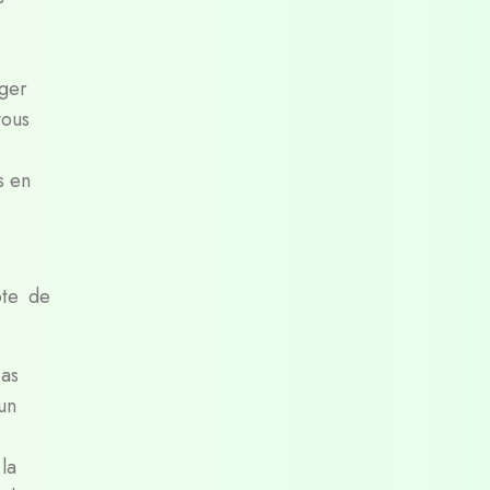
ager
vous
s en
pte de
pas
un
 la