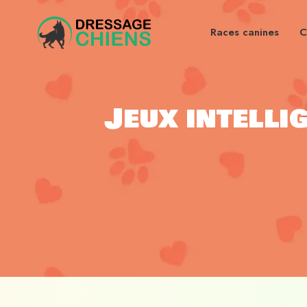
Races canines
C
Jeux intelli