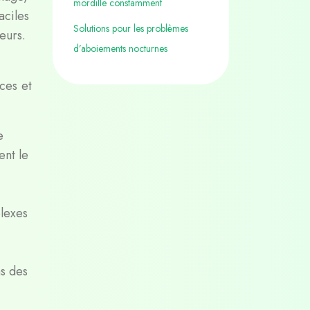
mordille constamment
aciles
Solutions pour les problèmes
eurs.
d’aboiements nocturnes
ces et
e
nt le
plexes
ns des