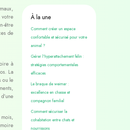
imaux,
 votre
À la une
n-être
Comment créer un espace
ces de
confortable et sécurisé pour votre
animal ?
Gérer l’hyperattachement félin :
oire à
stratégies comportementales
os. La
efficaces
 ou le
Le braque de weimar :
ments,
excellence en chasse et
e d’une
compagnon familial
Comment sécuriser la
 mois,
cohabitation entre chats et
émoire
nourrissons