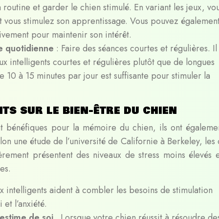
la routine et garder le chien stimulé. En variant les jeux, vo
t vous stimulez son apprentissage. Vous pouvez égalemen
ivement pour maintenir son intérêt.
vie quotidienne
: Faire des séances courtes et régulières. Il
x intelligents courtes et régulières plutôt que de longues
 10 à 15 minutes par jour est suffisante pour stimuler la
nts sur le bien-être du chien
ent bénéfiques pour la mémoire du chien, ils ont égaleme
elon une étude de l’université de Californie à Berkeley, les
lièrement présentent des niveaux de stress moins élevés e
es.
ux intelligents aident à combler les besoins de stimulation
 et l’anxiété.
’estime de soi
. Lorsque votre chien réussit à résoudre de