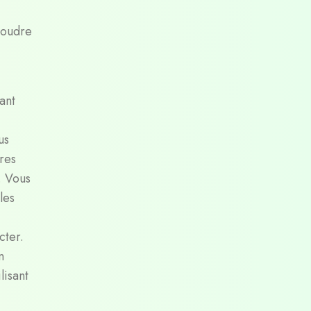
soudre
ant
us
res
. Vous
les
cter.
n
lisant