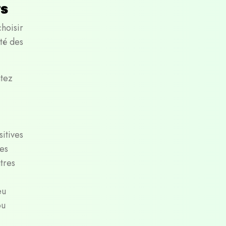
ts
choisir
té des
tez
sitives
ses
tres
eu
ou