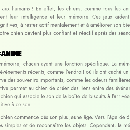
és aux humains ! En effet, les chiens, comme tous les an
itent leur intelligence et leur mémoire. Ces jeux aident
itives, à rester actif mentalement et à améliorer son bie
tre chien devient plus confiant et réactif après des séan
canine
 mémoire, chacun ayant une fonction spécifique. La mém
événements récents, comme l’endroit où ils ont caché un 
rve des souvenirs importants, comme les odeurs familières
ative permet au chien de créer des liens entre des événe
chien qui associe le son de la boîte de biscuits à l’arrivé
itive à ce son.
chien commence dès son plus jeune âge. Vers l’âge de 6
 simples et de reconnaître les objets. Cependant, la m