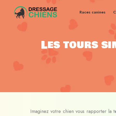
Races canines
C
Les tours si
Imaginez votre chien vous rapporter la 