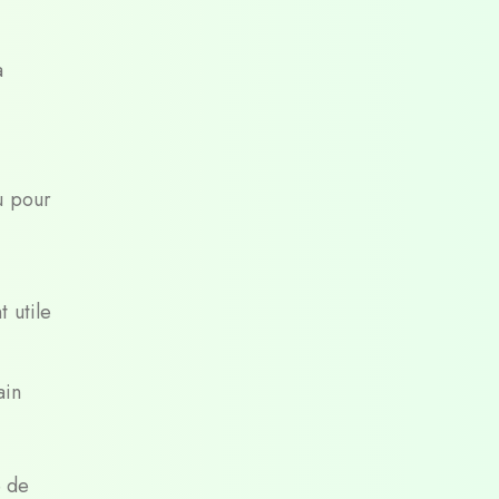
a
u pour
t utile
ain
e de