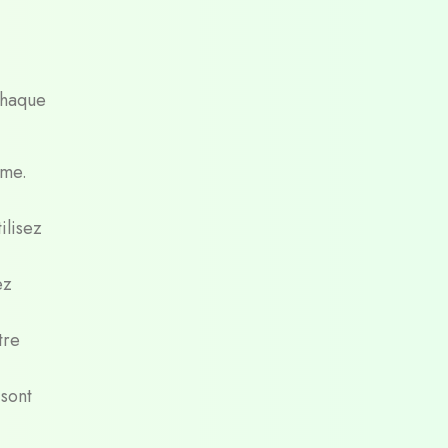
Chaque
hme.
ilisez
ez
tre
 sont