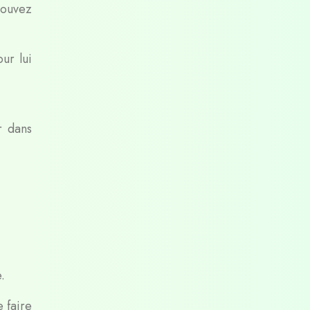
pouvez
ur lui
r dans
.
 faire