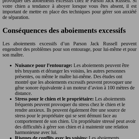
provoquer des aboiements excessifs chez le Parson Jack Russell. Si
votre chien a tendance à aboyer lorsque vous êtes absent, il est
important de mettre en place des techniques pour gérer son anxiété
de séparation.
Conséquences des aboiements excessifs
Les aboiements excessifs d’un Parson Jack Russell peuvent
engendrer des problèmes pour son entourage, pour lui-même et pour
son maître.
Nuisance pour l’entourage:
Les aboiements peuvent être
très bruyants et déranger les voisins, les autres personnes
présentes, ou même le maître lui-même. Des études ont
montré que les aboiements excessifs peuvent provoquer une
gêne sonore équivalente à un moteur d’avion à 100 mètres de
distance.
Stress pour le chien et le propriétaire:
Les aboiements
fréquents peuvent provoquer du stress chez le chien et le
rendre anxieux. Ils peuvent également être une source de
stress pour le propriétaire qui se sent démuni face au
comportement de son chien. Un propriétaire stressé peut avoir
des difficultés à gérer son chien et à maintenir une relation
harmonieuse avec lui.
Risques de conflits avec les voisins:
Les aboiements