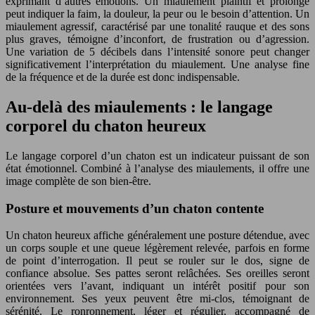
exprimant d’autres émotions. Un miaulement plaintif et prolongé
peut indiquer la faim, la douleur, la peur ou le besoin d’attention. Un
miaulement agressif, caractérisé par une tonalité rauque et des sons
plus graves, témoigne d’inconfort, de frustration ou d’agression.
Une variation de 5 décibels dans l’intensité sonore peut changer
significativement l’interprétation du miaulement. Une analyse fine
de la fréquence et de la durée est donc indispensable.
Au-delà des miaulements : le langage
corporel du chaton heureux
Le langage corporel d’un chaton est un indicateur puissant de son
état émotionnel. Combiné à l’analyse des miaulements, il offre une
image complète de son bien-être.
Posture et mouvements d’un chaton contente
Un chaton heureux affiche généralement une posture détendue, avec
un corps souple et une queue légèrement relevée, parfois en forme
de point d’interrogation. Il peut se rouler sur le dos, signe de
confiance absolue. Ses pattes seront relâchées. Ses oreilles seront
orientées vers l’avant, indiquant un intérêt positif pour son
environnement. Ses yeux peuvent être mi-clos, témoignant de
sérénité. Le ronronnement, léger et régulier, accompagné de