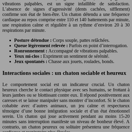
vibrations palpables, est un signe infaillible de satisfaction.
L’absence de signes d’agressivité (dents cachées, sifflement)
confirme son état de bien-être. Un chaton détendu a une fréquence
cardiaque au repos comprise entre 110 et 140 battements par minute,
une respiration calme et régulière à un rythme d’environ 20 à 30
respirations par minute.
Posture détendue :
Corps souple, pattes relâchées.
Queue légèrement relevée :
Parfois en point d’interrogation.
Ronronnement :
Accompagné de vibrations palpables.
Yeux mi-clos :
Expriment un sentiment de sérénité.
Jeux spontanés :
Chasse aux jouets, roulades, bonds.
Interactions sociales : un chaton sociable et heureux
Le comportement social est un indicateur crucial. Un chaton
heureux cherche le contact physique avec ses humains, se frottant à
leurs jambes ou se blottissant contre eux. Il répond positivement aux
caresses et se laisse manipuler sans montrer d’inconfort. Si le chaton
cohabite avec d’autres animaux, un jeu calme et respectueux
témoigne d’une bonne intégration sociale et d’un état émotionnel
serein. Un chaton qui joue activement pendant au moins 15-20
minutes sans interruption manifeste un niveau de bonheur élevé. A
contrario, un chaton peureux ou solitaire présentera une fréquence