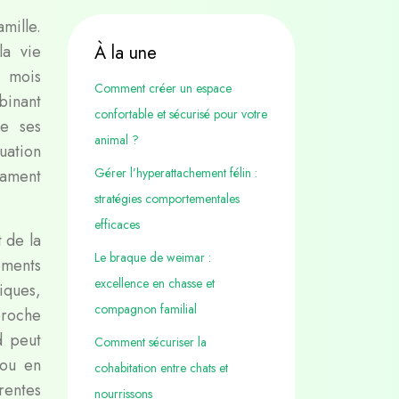
mille.
la vie
À la une
s mois
Comment créer un espace
inant
confortable et sécurisé pour votre
de ses
animal ?
uation
Gérer l’hyperattachement félin :
rament
stratégies comportementales
efficaces
 de la
Le braque de weimar :
ements
excellence en chasse et
iques,
compagnon familial
proche
d peut
Comment sécuriser la
 ou en
cohabitation entre chats et
érentes
nourrissons