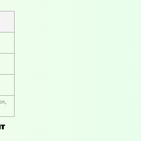
on,
nt