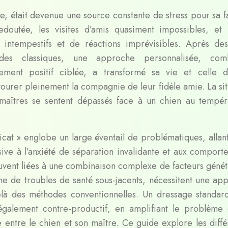
, était devenue une source constante de stress pour sa fa
outée, les visites d’amis quasiment impossibles, et 
 intempestifs et de réactions imprévisibles. Après de
odes classiques, une approche personnalisée, comb
rcement positif ciblée, a transformé sa vie et celle 
vourer pleinement la compagnie de leur fidèle amie. La sit
maîtres se sentent dépassés face à un chien au tempé
cat » englobe un large éventail de problématiques, allant
nsive à l’anxiété de séparation invalidante et aux comport
souvent liées à une combinaison complexe de facteurs génét
e de troubles de santé sous-jacents, nécessitent une ap
elà des méthodes conventionnelles. Un dressage standar
 également contre-productif, en amplifiant le problème
ée entre le chien et son maître. Ce guide explore les diff