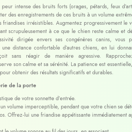
peur intense des bruits forts (orages, pétards, feux d’arti
ter des enregistrements de ces bruits à un volume extrê
des friandises irrésistibles. Augmentez progressivement le 
llant scrupuleusement à ce que le chien reste calme et d
essivité dirigée envers ses congénères canins, vous 
ne distance confortable d’autres chiens, en lui donna
rçoit sans réagir de manière agressive. Rapproche
erve son calme et sa sérénité. La patience est essentielle,
our obtenir des résultats significatifs et durables.
erie de la porte
stique de votre sonnette d’entrée.
à un volume imperceptible, pendant que votre chien se dé
s. Offrez-lui une friandise appétissante immédiatement a
le volume sonore au fil des jours, en associant