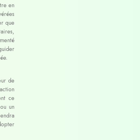
tre en
érées
er que
aires,
imenté
guider
ée.
eur de
action
ent ce
 ou un
rendra
dopter