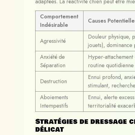
adaptées. La
réactivité chien
peut être mie
Comportement
Causes Potentiell
Indésirable
Douleur physique, pe
Agressivité
jouets), dominance 
Anxiété de
Hyper-attachement 
Séparation
routine quotidienne
Ennui profond, anxi
Destruction
stimulant, recherch
Aboiements
Ennui, alerte excess
Intempestifs
territorialité exace
Stratégies de dressage c
délicat