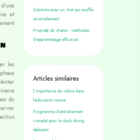
 d’une
Solutions pour un chat qui souffle
ive et
anormalement
tement
Propreté du chaton : méthodes
d’apprentissage efficaces
un
er les
 phase
Articles similaires
éviter
rinaire
L’importance du calme dans
ues du
l’éducation canine
server
Programme d’entraînement
action
complet pour le dock diving
débutant