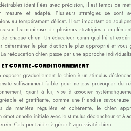
ésirables identifiées avec précision, il est temps de met
mesure et adapté. Plusieurs stratégies se sont av
iens au tempérament délicat. Il est important de soulign
naison harmonieuse de plusieurs stratégies complément
s de chaque chien. Un éducateur canin qualifié et expér
déterminer le plan d’action le plus approprié et vous 
. La
rééducation chien
passe par une approche individualis
e et Contre-Conditionnement
 à exposer graduellement le chien à un stimulus déclench
ensité suffisamment faible pour ne pas provoquer de ré
ionnement, quant à lui, vise à associer systématiquem
gréable et gratifiante, comme une friandise savoureuse
us de manière régulière et cohérente, le chien app
 émotionnelle initiale avec le stimulus déclencheur et à a
rein. Cela peut aider à gérer l’
agressivité chien
.