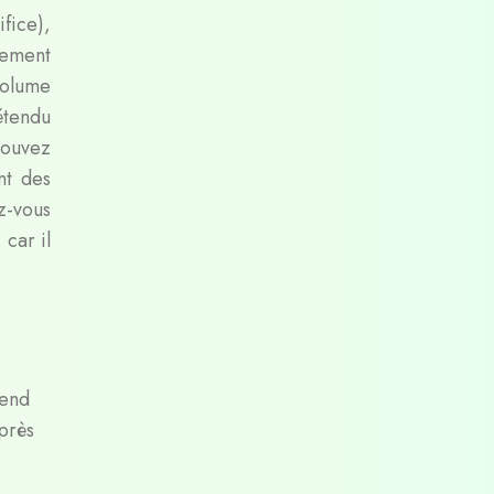
fice),
mement
volume
étendu
pouvez
nt des
z-vous
 car il
tend
près