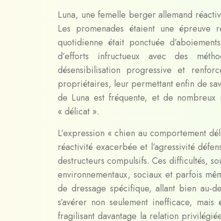
Luna, une femelle berger allemand réactive
Les promenades étaient une épreuve red
quotidienne était ponctuée d’aboiements
d’efforts infructueux avec des méth
désensibilisation progressive et renfo
propriétaires, leur permettant enfin de sa
de Luna est fréquente, et de nombreux 
« délicat ».
L’expression « chien au comportement déli
réactivité exacerbée et l’agressivité défe
destructeurs compulsifs. Ces difficultés, 
environnementaux, sociaux et parfois mêm
de dressage spécifique, allant bien au-d
s’avérer non seulement inefficace, mais
fragilisant davantage la relation privilégi