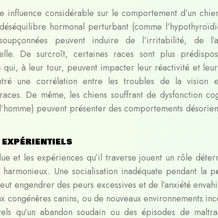
e influence considérable sur le comportement d’un chie
déséquilibre hormonal perturbant (comme l’hypothyroïdi
upçonnées peuvent induire de l’irritabilité, de l’a
uelle. De surcroît, certaines races sont plus prédispo
 qui, à leur tour, peuvent impacter leur réactivité et leur
ré une corrélation entre les troubles de la vision 
 races. De même, les chiens souffrant de dysfonction cog
 l’homme) peuvent présenter des comportements désorien
 expérientiels
ue et les expériences qu’il traverse jouent un rôle déter
harmonieux. Une socialisation inadéquate pendant la p
 peut engendrer des peurs excessives et de l’anxiété envahi
ux congénères canins, ou de nouveaux environnements inc
 tels qu’un abandon soudain ou des épisodes de maltra