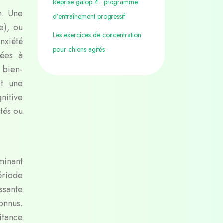
Reprise galop 4 : programme
n. Une
d’entraînement progressif
e), ou
Les exercices de concentration
nxiété
pour chiens agités
sées à
 bien-
et une
nitive
tés ou
minant
ériode
ssante
onnus.
itance