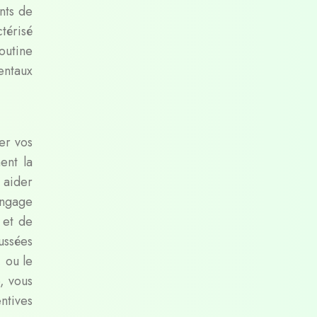
nts de
térisé
outine
entaux
er vos
ent la
 aider
angage
 et de
ussées
, ou le
, vous
ntives