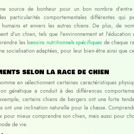
e une source de bonheur pour un bon nombre d’entr
 particularités comportementales différentes qui p
s humains et envers les autres chiens. De plus, de no
nt d’un chien, tels que l’environnement et l’éducation q
mprendre les
besoins nutritionnels spécifiques
de chaque r
une socialisation adaptées, pour leur bien-être ainsi que c
ents selon la race de chien
homme en sélectionnant certaines caractéristiques physiq
tion génétique a conduit à des différences comporteme
r exemple, certains chiens de bergers ont une forte tend
ns ont une inclination naturelle pour la chasse. Comprend
x pour mieux comprendre son chien, mais aussi pour choi
mode de vie.