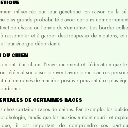
nétique
ent influencés par leur génétique. En raison de la sél
ne plus grande probabilité d’avoir certains comportements
tinct de chasse ou l’envie de s’entraîner. Les border colli
 à rassembler et à garder des troupeaux de moutons, et il
 et leur énergie débordante.
 du chien
tement d’un chien, l’environnement et l’éducation que le
i ont été mal socialisés peuvent avoir peur d’autres person
ont été entraînés de manière positive peuvent être plus équ
uotidienne.
entales de certaines races
s chez certaines races de chiens. Par exemple, les bulldo
rphologie, tandis que les huskies aiment courir et explor
que, il est important de comprendre ses particula