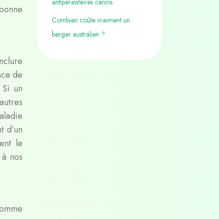
antiparasitaires canins
 bonne
Combien coûte vraiment un
berger australien ?
nclure
nce de
 Si un
autres
aladie
t d’un
ent le
r à
nos
 comme