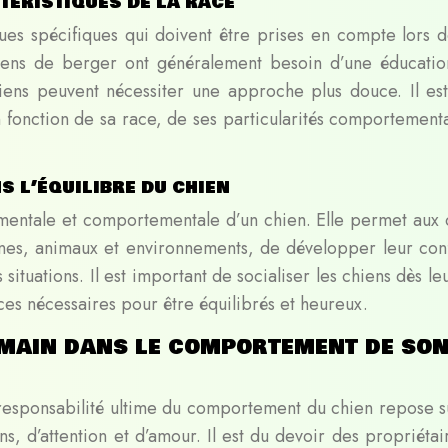
téristiques de la race
ues spécifiques qui doivent être prises en compte lors d
iens de berger ont généralement besoin d’une éducatio
chiens peuvent nécessiter une approche plus douce. Il es
n fonction de sa race, de ses particularités comportementa
s l’équilibre du chien
é mentale et comportementale d’un chien. Elle permet aux 
onnes, animaux et environnements, de développer leur con
ituations. Il est important de socialiser les chiens dès le
ces nécessaires pour être équilibrés et heureux.
umain dans le comportement de so
a responsabilité ultime du comportement du chien repose s
ns, d’attention et d’amour. Il est du devoir des propriétai