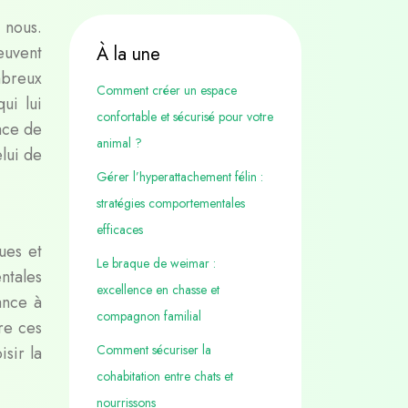
e
nous
.
euvent
À la une
mbreux
Comment créer un espace
ui lui
confortable et sécurisé pour votre
ace de
animal ?
elui de
Gérer l’hyperattachement félin :
stratégies comportementales
efficaces
ues et
Le braque de weimar :
ntales
excellence en chasse et
ance à
compagnon familial
re ces
Comment sécuriser la
sir la
cohabitation entre chats et
nourrissons