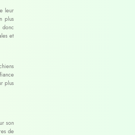
e leur
n plus
t donc
les et
chiens
fiance
ur plus
n
ur son
res de