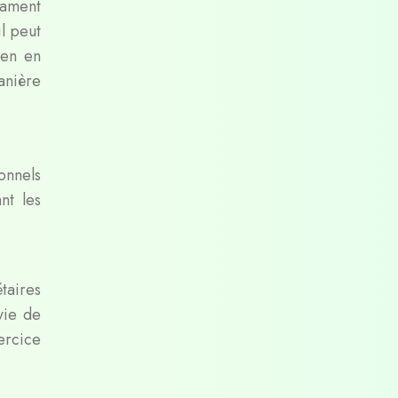
rament
l peut
ien en
anière
onnels
nt les
taires
vie de
ercice