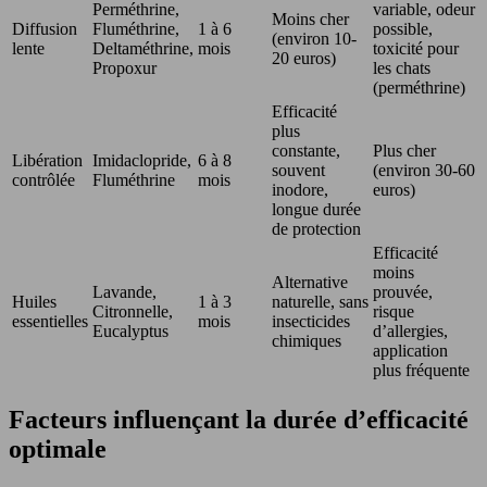
Perméthrine,
variable, odeur
Moins cher
Diffusion
Fluméthrine,
1 à 6
possible,
(environ 10-
lente
Deltaméthrine,
mois
toxicité pour
20 euros)
Propoxur
les chats
(perméthrine)
Efficacité
plus
constante,
Plus cher
Libération
Imidaclopride,
6 à 8
souvent
(environ 30-60
contrôlée
Fluméthrine
mois
inodore,
euros)
longue durée
de protection
Efficacité
moins
Alternative
Lavande,
prouvée,
Huiles
1 à 3
naturelle, sans
Citronnelle,
risque
essentielles
mois
insecticides
Eucalyptus
d’allergies,
chimiques
application
plus fréquente
Facteurs influençant la durée d’efficacité
optimale