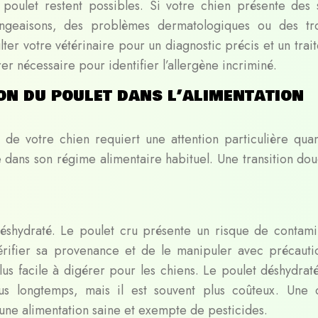
poulet restent possibles. Si votre chien présente des 
ngeaisons, des problèmes dermatologiques ou des tr
sulter votre vétérinaire pour un diagnostic précis et un tra
er nécessaire pour identifier l’allergène incriminé.
on du poulet dans l’alimentation
n de votre chien requiert une attention particulière quan
e dans son régime alimentaire habituel. Une transition dou
éshydraté. Le poulet cru présente un risque de contami
érifier sa provenance et de le manipuler avec précauti
lus facile à digérer pour les chiens. Le poulet déshydraté
lus longtemps, mais il est souvent plus coûteux. Une 
t une alimentation saine et exempte de pesticides.