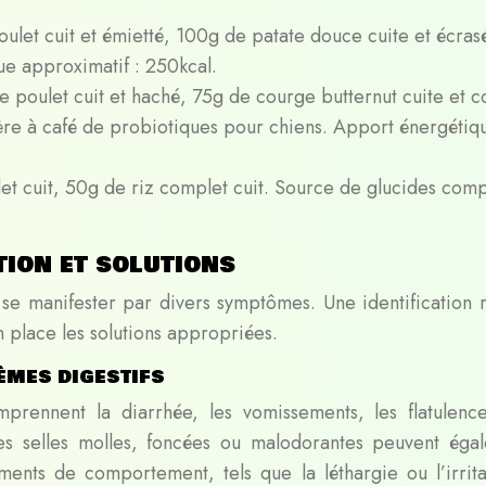
ulet cuit et émietté, 100g de patate douce cuite et écras
ue approximatif : 250kcal.
e poulet cuit et haché, 75g de courge butternut cuite et 
lère à café de probiotiques pour chiens. Apport énergétiq
et cuit, 50g de riz complet cuit. Source de glucides com
tion et solutions
t se manifester par divers symptômes. Une identification 
 place les solutions appropriées.
mes digestifs
prennent la diarrhée, les vomissements, les flatulence
es selles molles, foncées ou malodorantes peuvent éga
ents de comportement, tels que la léthargie ou l’irritab