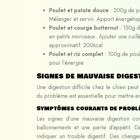
Poulet et patate douce
: 200g de po
Mélanger et servir. Apport énergétiq
Poulet et courge butternut
: 150g d
en petits morceaux. Ajouter une cuil
approximatif: 200kcal
Poulet et riz complet
: 100g de poul
pour l’énergie.
Signes de mauvaise diges
Une digestion difficile chez le chien peu
du problème est essentielle pour mettre en
Symptômes courants de problè
Les signes d’une mauvaise digestion com
ballonnements et une perte d’appétit. D
indiquer un trouble digestif. Des changem