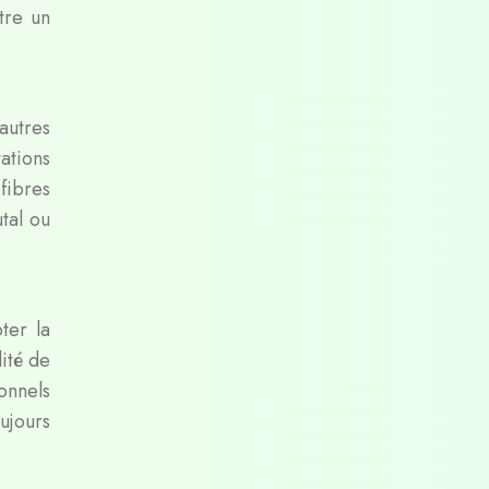
tre un
autres
ations
fibres
tal ou
ter la
lité de
onnels
ujours