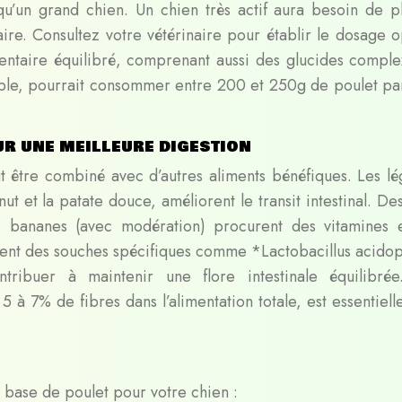
qu’un grand chien. Un chien très actif aura besoin de p
ire. Consultez votre vétérinaire pour établir le dosage o
entaire équilibré, comprenant aussi des glucides comple
le, pourrait consommer entre 200 et 250g de poulet par
r une meilleure digestion
ut être combiné avec d’autres aliments bénéfiques. Les l
ut et la patate douce, améliorent le transit intestinal. Des
 bananes (avec modération) procurent des vitamines 
ment des souches spécifiques comme *Lactobacillus acidop
tribuer à maintenir une flore intestinale équilibré
5 à 7% de fibres dans l’alimentation totale, est essentiel
à base de poulet pour votre chien :