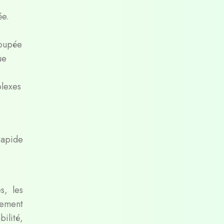
ée.
coupée
ue
plexes
rapide
s, les
lement
ilité,