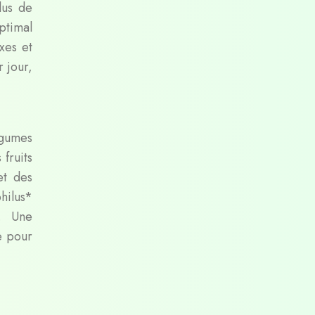
lus de
ptimal
xes et
 jour,
égumes
 fruits
et des
hilus*
e. Une
le pour