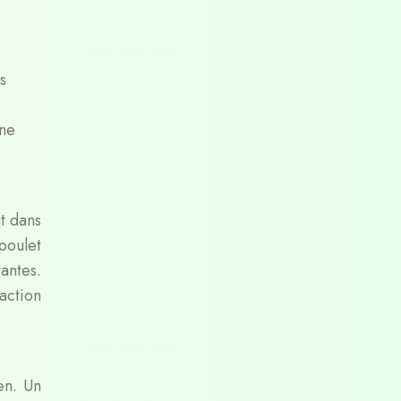
s
une
nt dans
poulet
antes.
action
en. Un