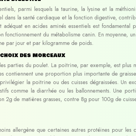
tiels, parmi lesquels la taurine, la lysine et la méthioni
l dans la santé cardiaque et la fonction digestive, contri
t adéquat en acides aminés essentiels est fondamental p
e bon fonctionnement du métabolisme canin. En moyenne, un
ne par jour et par kilogramme de poids.
 choix des morceaux
les parties du poulet. La poitrine, par exemple, est plus 
ses contiennent une proportion plus importante de graisse
e privilégier la poitrine ou des cuisses dégraissées. Un ex
stifs comme la diarrhée ou les ballonnements. Une port
ron 2g de matières grasses, contre 8g pour 100g de cuiss
ins allergène que certaines autres protéines pour les c