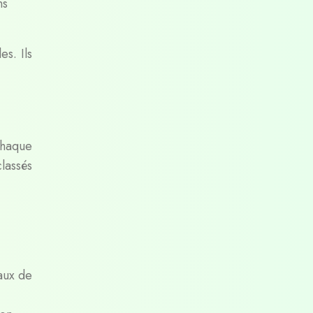
ns
es. Ils
chaque
lassés
aux de