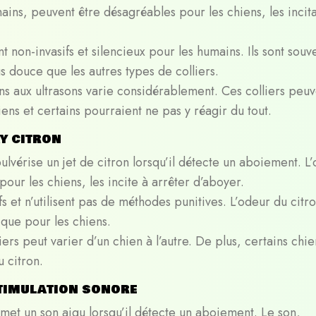
ins, peuvent être désagréables pour les chiens, les incita
nt non-invasifs et silencieux pour les humains. Ils sont souv
 douce que les autres types de colliers.
ens aux ultrasons varie considérablement. Ces colliers peu
iens et certains pourraient ne pas y réagir du tout.
y citron
lvérise un jet de citron lorsqu’il détecte un aboiement. L
our les chiens, les incite à arrêter d’aboyer.
fs et n’utilisent pas de méthodes punitives. L’odeur du citro
que pour les chiens.
liers peut varier d’un chien à l’autre. De plus, certains chie
 citron.
stimulation sonore
met un son aigu lorsqu’il détecte un aboiement. Le son,