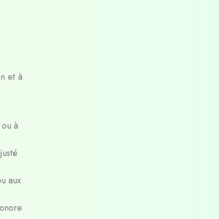
n et à
s ou à
justé
ou aux
sonore