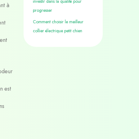
investir dans la qualité pour
nt à
progresser
ent
Comment choisir le meilleur
collier électrique petit chien
vent
’odeur
n est
ns