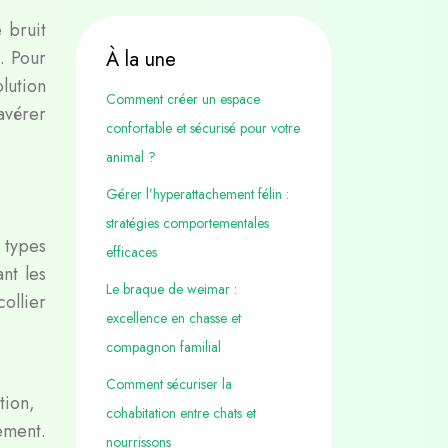
 bruit
s. Pour
À la une
lution
Comment créer un espace
avérer
confortable et sécurisé pour votre
animal ?
Gérer l’hyperattachement félin :
stratégies comportementales
 types
efficaces
nt les
Le braque de weimar :
ollier
excellence en chasse et
compagnon familial
Comment sécuriser la
tion,
cohabitation entre chats et
ement.
nourrissons